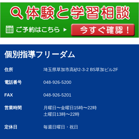
個別指導フリーダム
住所
埼玉県草加市高砂2-3-2 BS草加ビル2F
電話番号
048-926-5200
FAX
048-926-5201
営業時間
月曜日〜金曜日
15時〜22時
土曜日
13時〜22時
定休日
毎週日曜日・祝日