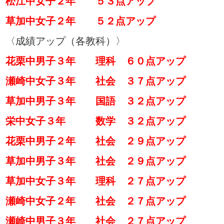
松江中女子
２年 ５３点アップ
草加中女子
２年 ５２点アップ
〈成績アップ（各教科）〉
花栗中男子３年 理科 ６０点アップ
瀬崎中女子３年 社会 ３７点アップ
草加中男子３年 国語 ３２点アップ
栄中女子３年 数学 ３２点アップ
花栗中男子２年 社会 ２９点アップ
草加中男子３年 社会 ２９点アップ
草加中女子３年 理科 ２７点アップ
瀬崎中女子２年 社会 ２７点アップ
瀬崎中男子３年 社会 ２７点アップ