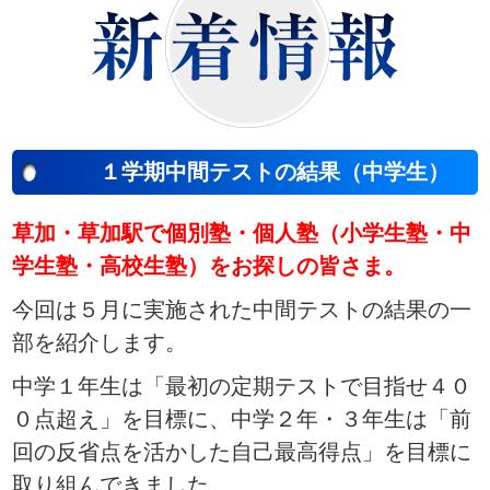
１学期中間テストの結果（中学生）
草加・草加駅で個別塾・個人塾（小学生塾・中
学生塾・高校生塾）をお探しの皆さま。
今回は５月に実施された中間テストの結果の一
部を紹介します。
中学１年生は「最初の定期テストで目指せ４０
０点超え」を目標に、中学２年・３年生は「前
回の反省点を活かした自己最高得点」を目標に
取り組んできました。