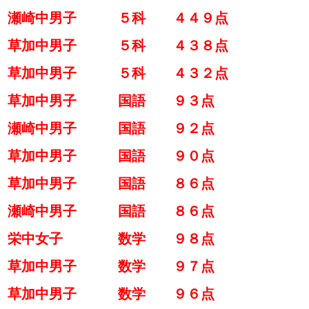
瀬崎中男子
５科 ４４９点
草加中男子
５科 ４３８点
草加中男子
５科 ４３２点
草加中男子
国語 ９３点
瀬崎中男子
国語 ９２点
草加中男子
国語 ９０点
草加中男子
国語 ８６点
瀬崎中男子
国語 ８６点
栄中女子
数学 ９８点
草加中男子
数学 ９７点
草加中男子
数学 ９６点