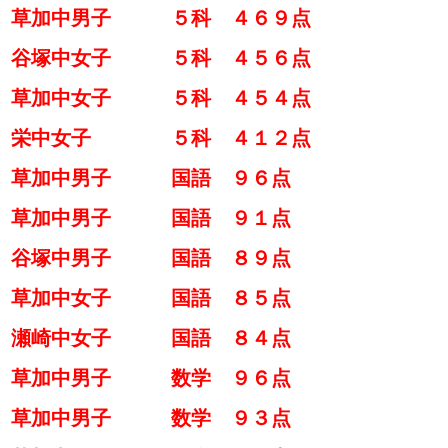
草加中男子
５科 ４６９点
谷塚中女子
５科 ４５６点
草加中女子
５科 ４５４点
栄中女子
５科 ４１２点
草加中男子
国語 ９６点
草加中男子
国語 ９１点
谷塚中男子
国語 ８９点
草加中女子
国語 ８５点
瀬崎中女子
国語 ８４点
草加中男子
数学 ９６点
草加中男子
数学 ９３点