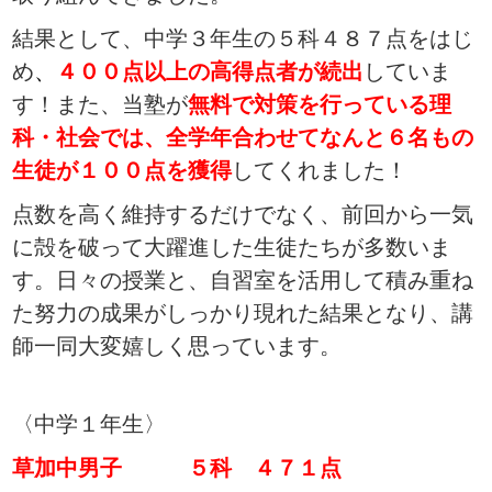
結果として、中学３年生の５科４８７点をはじ
め
、
４００点以上の高得点者が続出
していま
す！また、当塾が
無料で対策を行っている理
科・社会では、全学年合わせてなんと６名もの
生徒が１００点を獲得
してくれました！
点数を高く維持するだけでなく、前回から一気
に殻を破って大躍進した生徒たちが多数いま
す。日々の授業と、自習室を活用して積み重ね
た努力の成果がしっかり現れた結果となり、講
師一同大変嬉しく思っています。
〈中学１年生〉
草加中男子
５科 ４７１点