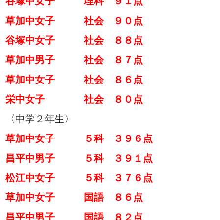
谷塚中女子
理科 ９１点
草加中女子
社会 ９０点
谷塚中女子
社会 ８８点
草加中男子
社会 ８７点
草加中女子
社会 ８６点
栄中女子
社会 ８０点
〈中学２年生〉
草加中女子
５科 ３９６点
昌平中男子
５科 ３９１点
松江中女子
５科 ３７６点
草加中女子
国語 ８６点
昌平中男子
国語 ８２点