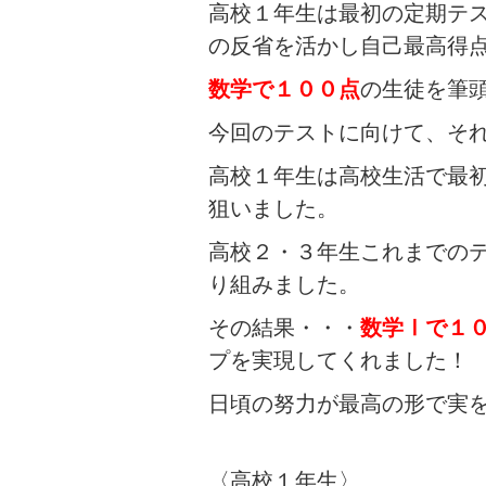
高校１年生は最初の定期テ
の反省を活かし自己最高得
数学で１００点
の生徒を筆
今回のテストに向けて、そ
高校１年生は高校生活で最
狙いました。
高校２・３年生これまでの
り組みました。
その結果・・・
数学Ⅰで１
プを実現してくれました！
日頃の努力が最高の形で実
〈高校１年生〉