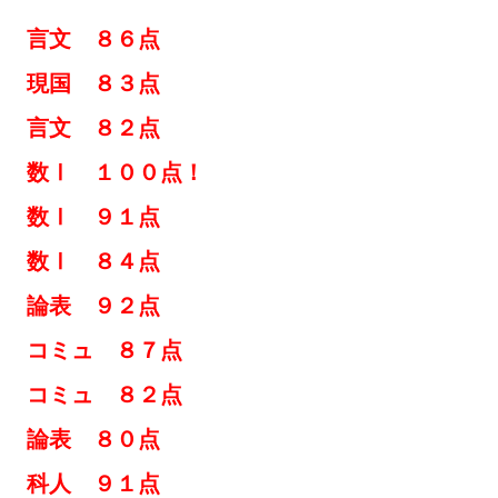
言文 ８６点
 ８３点
言文 ８２点
子 数Ⅰ １００点！
数Ⅰ ９１点
数Ⅰ ８４点
論表 ９２点
ミュ ８７点
コミュ ８２点
論表 ８０点
子 科人 ９１点