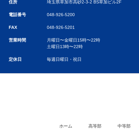
住所
埼玉県草加市高砂2-3-2 BS草加ビル2F
電話番号
048-926-5200
FAX
048-926-5201
営業時間
月曜日〜金曜日
15時〜22時
土曜日
13時〜22時
定休日
毎週日曜日・祝日
ホーム
高等部
中等部