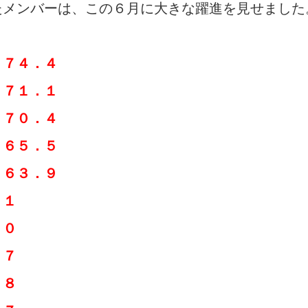
たメンバーは、この６月に大きな躍進を見せました
 ７４．４
 ７１．１
 ７０．４
 ６５．５
６３．９
７１
７０
６７
６８