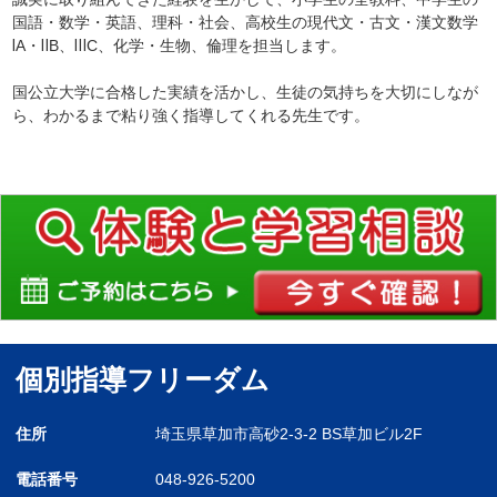
国語・数学・英語、理科・社会、高校生の現代文・古文・漢文数学
ⅠA・ⅡB、ⅢC、化学・生物、倫理を担当します。
国公立大学に合格した実績を活かし、生徒の気持ちを大切にしなが
ら、わかるまで粘り強く指導してくれる先生です。
個別指導フリーダム
住所
埼玉県草加市高砂2-3-2 BS草加ビル2F
電話番号
048-926-5200