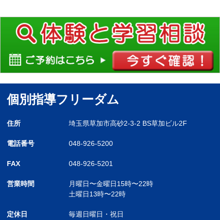
個別指導フリーダム
住所
埼玉県草加市高砂2-3-2 BS草加ビル2F
電話番号
048-926-5200
FAX
048-926-5201
営業時間
月曜日〜金曜日
15時〜22時
土曜日
13時〜22時
定休日
毎週日曜日・祝日